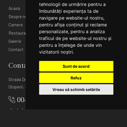
tehnologii de urmărire pentru a
Acasă
îmbunătăți experiența ta de
Despre noi
navigare pe website-ul nostru,
pentru afișa conținut și reclame
Camere
personalizate, pentru a analiza
Restaurant
traficul de pe website-ul nostru și
Galerie
pentru a înțelege de unde vin
Contact
vizitatorii noștri.
Contact
Sunt de acord
Refuz
Strada Drumul Odai 1D
Otopeni, Bucuresti
Vreau să schimb setările
0040213528719
charterhotel@gmail.com