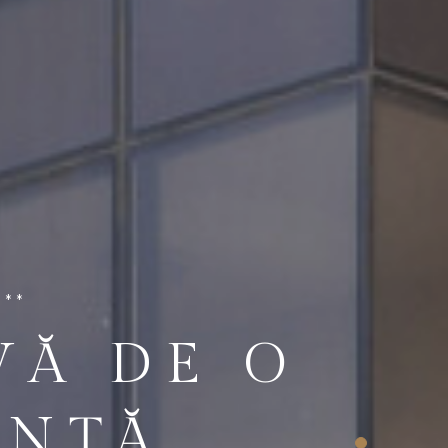
***
VĂ DE O
ENȚĂ