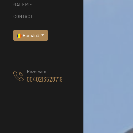
GALERIE
CONTACT
Română
Rezervare
0040213528719