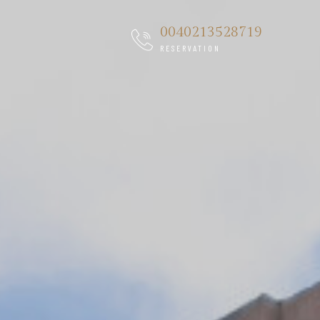
0040213528719
RESERVATION